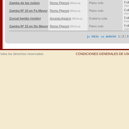
Fol
Zamba de las nubes
Remo Pignoni
Piano solo
(Música)
Zam
Fol
Zamba Nº 10 en Fa Mayor
Remo Pignoni
Piano solo
(Música)
Zam
Fol
Zorzal herido (estilo)
Arsenio Aguirre
Guitarra sola
(Música)
Esti
Fol
Zamba Nº 15 en Do Mayor
Remo Pignoni
Piano solo
(Música)
Zam
inicio
anterior
1
|
2
|
3
Todos los derechos reservados
CONDICIONES GENERALES DE USO