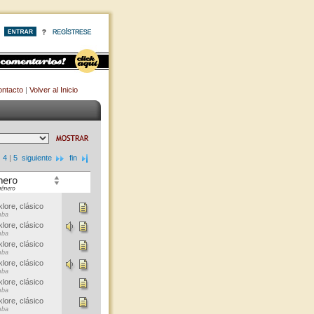
ntacto
|
Volver al Inicio
|
4
|
5
siguiente
fin
klore, clásico
ba
klore, clásico
ba
klore, clásico
ba
klore, clásico
ba
klore, clásico
ba
klore, clásico
ba