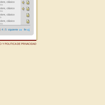
klore, clásico
ba
klore, clásico
ba
klore, clásico
lo
klore, clásico
ba
|
4
|
5
siguiente
fin
 Y POLITICA DE PRIVACIDAD