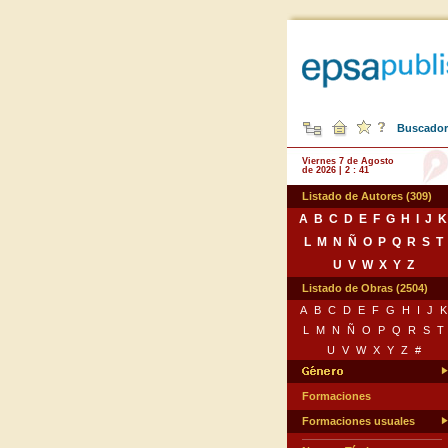
Buscador 
Viernes 7 de Agosto
de 2026 | 2 : 41
Listado de Autores (309)
A
B
C
D
E
F
G
H
I
J
K
L
M
N
Ñ
O
P
Q
R
S
T
U
V
W
X
Y
Z
Listado de Obras (2504)
A
B
C
D
E
F
G
H
I
J
K
L
M
N
Ñ
O
P
Q
R
S
T
U
V
W
X
Y
Z
#
Formaciones
Formaciones usuales