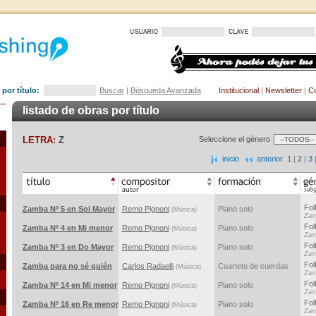
por título:
Buscar
|
Búsqueda Avanzada
Institucional
|
Newsletter
|
Co
listado de obras por título
LETRA:
Z
Seleccione el género
inicio
anterior
1
|
2
|
3
Fol
Zamba Nº 5 en Sol Mayor
Remo Pignoni
Piano solo
(Música)
Zam
Fol
Zamba Nº 4 en Mi menor
Remo Pignoni
Piano solo
(Música)
Zam
Fol
Zamba Nº 3 en Do Mayor
Remo Pignoni
Piano solo
(Música)
Zam
Fol
Zamba para no sé quién
Carlos Radaelli
Cuarteto de cuerdas
(Música)
Zam
Fol
Zamba Nº 14 en Mi menor
Remo Pignoni
Piano solo
(Música)
Zam
Fol
Zamba Nº 16 en Re menor
Remo Pignoni
Piano solo
(Música)
Zam