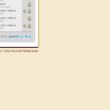
mba
klore
e de zamba
ción, folklore
mba
ción, folklore
mba
ción, folklore
mba
|
5
|
6
siguiente
fin
 Y POLITICA DE PRIVACIDAD