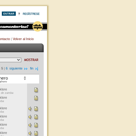
ntacto
|
Volver al Inicio
|
5
|
6
siguiente
fin
klore
e de zamba
klore
mba
klore
mba
klore
mba
klore
mba
klore