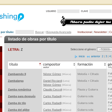
por título:
Buscar
|
Búsqueda Avanzada
Institucional
|
Newsletter
|
Co
listado de obras por título
LETRA:
Z
Seleccione el género
inicio
anterior
2
|
3
|
4
Fol
Zambaendo II
Néstor Gómez
Melodía + Cifrado
(Música)
Air
Fol
Zambalarga
Daniel Ricciardi
Melodía + Cifrado
(Letra)
Za
Néstor Gómez
(Música)
Fol
Zamba romántica
Claudio Ceccoli
Flauta y Guitarra
(Música)
Za
Fol
Zamba para después
Carlos Radaelli
Guitarra sola
(Música)
Za
Fol
Zamba de tilo
Carlos Radaelli
Guitarra sola
(Música)
Za
Fol
Zamba del aljibe
Carlos Radaelli
Guitarra sola
(Música)