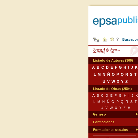
Buscador 
Jueves 6 de Agosto
de 2026 | 7 : 50
Listado de Autores (309)
A
B
C
D
E
F
G
H
I
J
K
L
M
N
Ñ
O
P
Q
R
S
T
U
V
W
X
Y
Z
Listado de Obras (2504)
A
B
C
D
E
F
G
H
I
J
K
L
M
N
Ñ
O
P
Q
R
S
T
U
V
W
X
Y
Z
#
Formaciones
Formaciones usuales