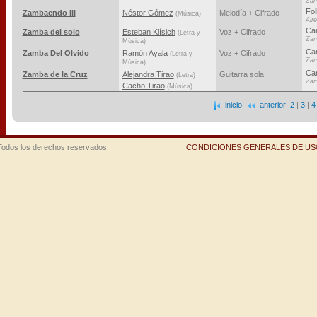
Za
Fol
Zambaendo III
Néstor Gómez
Melodía + Cifrado
(Música)
Air
Can
Zamba del solo
Esteban Klísich
Voz + Cifrado
(Letra y
Za
Música)
Can
Zamba Del Olvido
Ramón Ayala
Voz + Cifrado
(Letra y
Za
Música)
Can
Zamba de la Cruz
Alejandra Tirao
Guitarra sola
(Letra)
Za
Cacho Tirao
(Música)
inicio
anterior
2
|
3
|
4
Todos los derechos reservados
CONDICIONES GENERALES DE USO