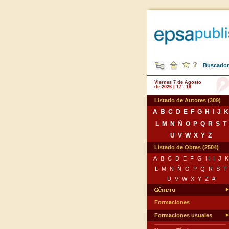
Buscador 
Viernes 7 de Agosto
de 2026 | 17 : 18
Listado de Autores (309)
A
B
C
D
E
F
G
H
I
J
K
L
M
N
Ñ
O
P
Q
R
S
T
U
V
W
X
Y
Z
Listado de Obras (2504)
A
B
C
D
E
F
G
H
I
J
K
L
M
N
Ñ
O
P
Q
R
S
T
U
V
W
X
Y
Z
#
Formaciones
Formaciones usuales