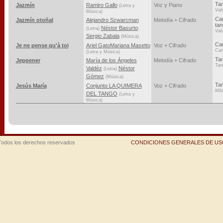
Tan
Jazmín
Ramiro Gallo
Voz y Piano
(Letra y
Val
Música)
Can
Jazmín otoñal
Alejandro Szwarcman
Melodía + Cifrado
tan
Néstor Basurto
(Letra)
;
Val
Sergio Zabala
(Música)
Ca
Je ne pense qu'à toi
Ariel Gato
Mariana Masetto
Voz + Cifrado
Can
(Letra y Música)
Ta
Jeppener
María de los Ángeles
Melodía + Cifrado
Tan
Valdéz
Néstor
(Letra)
Gómez
(Música)
Ta
Jesús María
Conjunto LA QUIMERA
Voz + Cifrado
Mil
DEL TANGO
(Letra y
Música)
Todos los derechos reservados
CONDICIONES GENERALES DE USO