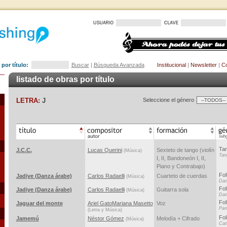
por título:
Buscar
|
Búsqueda Avanzada
Institucional
|
Newsletter
|
Co
listado de obras por título
LETRA:
J
Seleccione el género
Ta
J.C.C.
Lucas Querini
Sexteto de tango (violín
(Música)
Tan
I, II, Bandoneón I, II,
Piano y Contrabajo)
Fol
Jadiye (Danza árabe)
Carlos Radaelli
Cuarteto de cuerdas
(Música)
Dan
Fol
Jadiye (Danza árabe)
Carlos Radaelli
Guitarra sola
(Música)
Dan
Fol
Jaguar del monte
Ariel Gato
Mariana Masetto
Voz
Pana
(Letra y Música)
Fol
Jamemú
Néstor Gómez
Melodía + Cifrado
(Música)
Ca