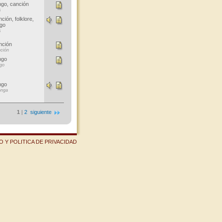
go, canción
s
ción, folklore,
go
s
nción
ción
ngo
go
ngo
onga
1
|
2
siguiente
 Y POLITICA DE PRIVACIDAD