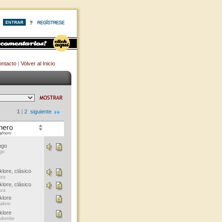
ntacto
|
Volver al Inicio
1
|
2
siguiente
ngo
go
klore, clásico
za
klore, clásico
za
klore
livio
klore
ndombe