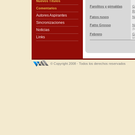
Nuevos Títulos
Farolitos y girnaldas
G
Comentarios
R
Autores Aspirantes
Fatos rusos
N
Sincronizaciones
Fatto Grosso
N
(M
Noticias
Febrero
G
Links
Mú
© Copyright 2008 - Todos los derechos reservados