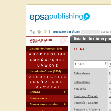
Buscador por título:
Buscar
listado de obras por
Lunes 10 de Agosto
de 2026 | 2 : 21
Listado de Autores (309)
LETRA:
F
A
B
C
D
E
F
G
H
I
J
K
L
M
N
Ñ
O
P
Q
R
S
T
U
V
W
X
Y
Z
Listado de Obras (2504)
Falsa alarma
P
A
B
C
D
E
F
G
H
I
J
K
L
M
N
Ñ
O
P
Q
R
S
T
Falsa alarma
P
U
V
W
X
Y
Z
#
Faluseña
E
(M
Fantasía I. Calesita
Lu
Formaciones
Fantasía I. Calesita
Lu
Formaciones usuales
Fantasía II. A Valeria
Lu