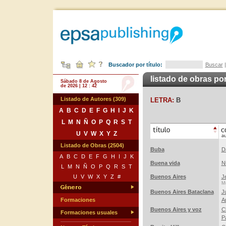
Buscador por título:
Buscar
listado de obras por
Sábado 8 de Agosto
de 2026 | 12 : 42
Listado de Autores (309)
LETRA:
B
A
B
C
D
E
F
G
H
I
J
K
L
M
N
Ñ
O
P
Q
R
S
T
U
V
W
X
Y
Z
Listado de Obras (2504)
Buba
D
A
B
C
D
E
F
G
H
I
J
K
Buena vida
N
L
M
N
Ñ
O
P
Q
R
S
T
U
V
W
X
Y
Z
#
Buenos Aires
J
Mú
Buenos Aires Bataclana
J
Formaciones
A
Buenos Aires y voz
C
Formaciones usuales
P