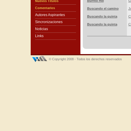
Burrito Hill
G
Nuevos Títulos
Comentarios
Buscando el camino
J
Autores Aspirantes
Buscando la quinta
C
Sincronizaciones
Buscando la quinta
C
Noticias
Links
© Copyright 2008 - Todos los derechos reservados