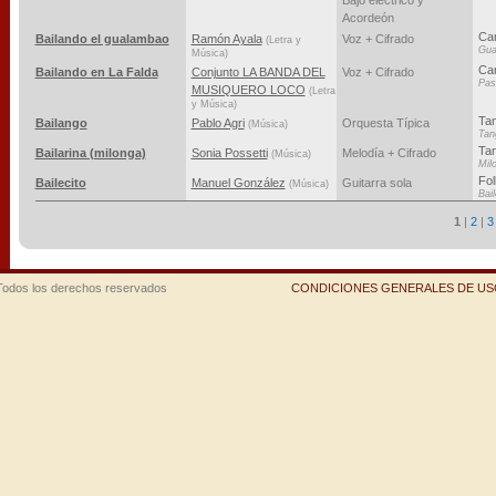
Bajo eléctrico y
Acordeón
Can
Bailando el gualambao
Ramón Ayala
Voz + Cifrado
(Letra y
Gua
Música)
Ca
Bailando en La Falda
Conjunto LA BANDA DEL
Voz + Cifrado
Pas
MUSIQUERO LOCO
(Letra
y Música)
Ta
Bailango
Pablo Agri
Orquesta Típica
(Música)
Tan
Ta
Bailarina (milonga)
Sonia Possetti
Melodía + Cifrado
(Música)
Mil
Fol
Bailecito
Manuel González
Guitarra sola
(Música)
Bail
1
|
2
|
3
Todos los derechos reservados
CONDICIONES GENERALES DE USO