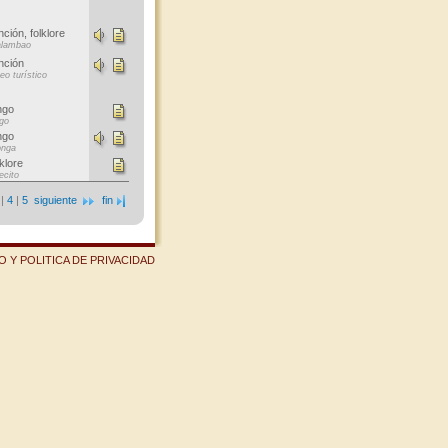
ción, folklore
lambao
nción
eo turístico
ngo
go
ngo
onga
klore
ecito
|
4
|
5
siguiente
fin
 Y POLITICA DE PRIVACIDAD