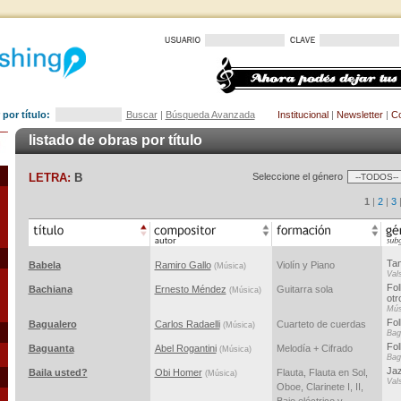
por título:
Buscar
|
Búsqueda Avanzada
Institucional
|
Newsletter
|
Co
listado de obras por título
LETRA:
B
Seleccione el género
1
|
2
|
3
Tan
Babela
Ramiro Gallo
Violín y Piano
(Música)
Val
Fol
Bachiana
Ernesto Méndez
Guitarra sola
(Música)
otr
Mús
Fol
Bagualero
Carlos Radaelli
Cuarteto de cuerdas
(Música)
Bag
Fol
Baguanta
Abel Rogantini
Melodía + Cifrado
(Música)
Bag
Jaz
Baila usted?
Obi Homer
Flauta, Flauta en Sol,
(Música)
Val
Oboe, Clarinete I, II,