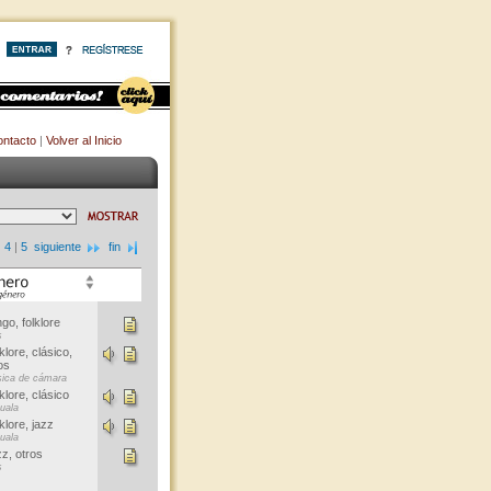
ntacto
|
Volver al Inicio
|
4
|
5
siguiente
fin
go, folklore
s
klore, clásico,
os
ica de cámara
klore, clásico
uala
klore, jazz
uala
z, otros
s