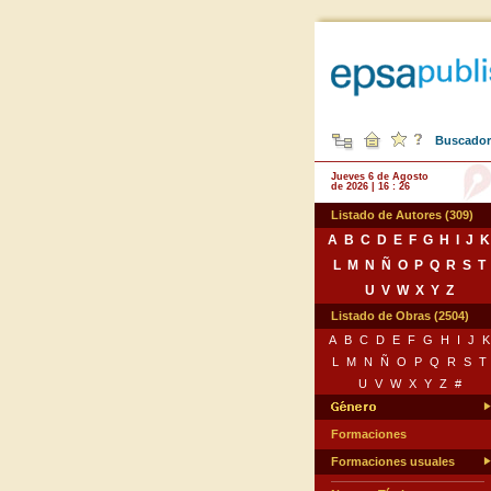
Buscador 
Jueves 6 de Agosto
de 2026 | 16 : 26
Listado de Autores (309)
A
B
C
D
E
F
G
H
I
J
K
L
M
N
Ñ
O
P
Q
R
S
T
U
V
W
X
Y
Z
Listado de Obras (2504)
A
B
C
D
E
F
G
H
I
J
K
L
M
N
Ñ
O
P
Q
R
S
T
U
V
W
X
Y
Z
#
Formaciones
Formaciones usuales