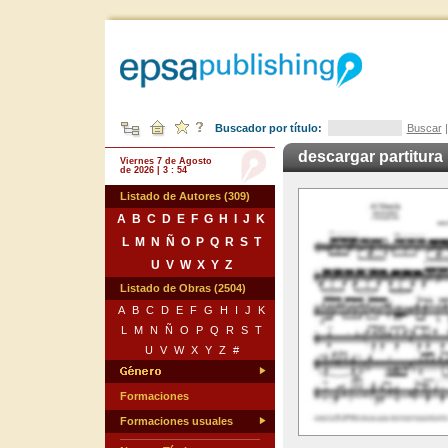
Buscador por título:
Buscar
descargar partitura
Viernes 7 de Agosto
de 2026 | 3 : 54
Listado de Autores (309)
A
B
C
D
E
F
G
H
I
J
K
L
M
N
Ñ
O
P
Q
R
S
T
U
V
W
X
Y
Z
Listado de Obras (2504)
A
B
C
D
E
F
G
H
I
J
K
L
M
N
Ñ
O
P
Q
R
S
T
U
V
W
X
Y
Z
#
Formaciones
Formaciones usuales