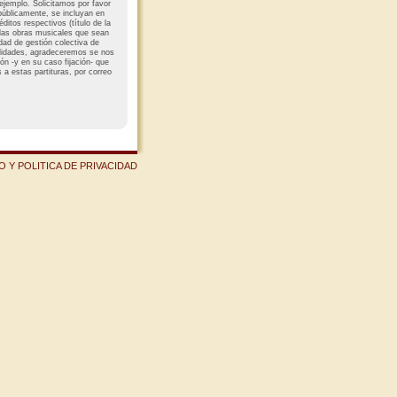
 ejemplo. Solicitamos por favor
 públicamente, se incluyan en
éditos respectivos (título de la
e las obras musicales que sean
edad de gestión colectiva de
ilidades, agradeceremos se nos
ión -y en su caso fijación- que
a estas partituras, por correo
 Y POLITICA DE PRIVACIDAD