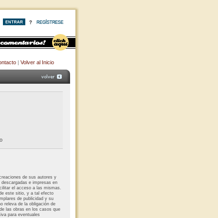
ntacto
|
Volver al Inicio
o
 creaciones de sus autores y
r descargadas e impresas en
acilitar el acceso a las mismas.
e este sitio, y a tal efecto
emplares de publicidad y su
no releva de la obligación de
 de las obras en los casos que
tiva para eventuales