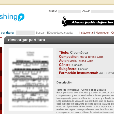
por título:
Buscar
|
Búsqueda Avanzada
Institucional
|
Newsletter
|
Co
descargar partitura
Título:
Cibernética
Compositor:
María Teresa Cibils
Autor:
María Teresa Cibils
Género:
Canción
Subgénero:
Canción
Formación Instrumental:
Voz + Cifrad
Descripción:
Texto de Privacidad - Condiciones Legales
Estas partituras son ofrecidas para dar a conocer las
compositores, y en tal sentido las mismas pueden se
forma gratuita para su utilización privada, y a fin de f
Está prohibida la venta de las partituras que se bajen d
está indicado en cada una de ellas que se trata de ej
venta está prohibida. El hecho de facilitar la partitura 
realizar los pagos correspondientes para la utilización
corresponda, así como obtener la autorización respec