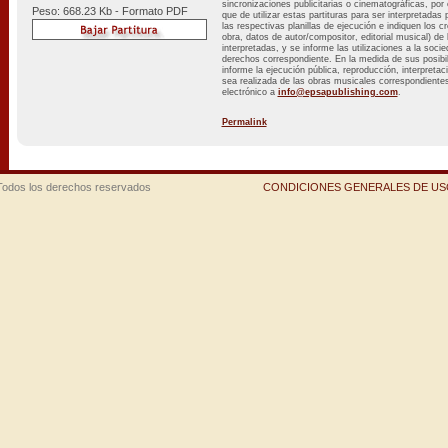
sincronizaciones publicitarias o cinematográficas, por
Peso: 668.23 Kb - Formato PDF
que de utilizar estas partituras para ser interpretadas
las respectivas planillas de ejecución e indiquen los cr
obra, datos de autor/compositor, editorial musical) d
interpretadas, y se informe las utilizaciones a la soci
derechos correspondiente. En la medida de sus posib
informe la ejecución pública, reproducción, interpretac
sea realizada de las obras musicales correspondientes 
electrónico a
info@epsapublishing.com
.
Permalink
Todos los derechos reservados
CONDICIONES GENERALES DE USO