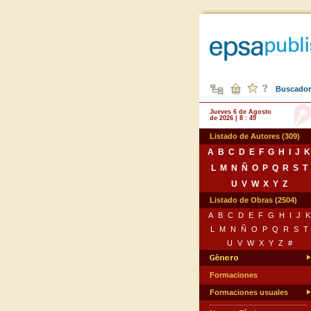
Buscador 
Jueves 6 de Agosto
de 2026 | 8 : 49
Listado de Autores (309)
A
B
C
D
E
F
G
H
I
J
K
L
M
N
Ñ
O
P
Q
R
S
T
U
V
W
X
Y
Z
Listado de Obras (2504)
A
B
C
D
E
F
G
H
I
J
K
L
M
N
Ñ
O
P
Q
R
S
T
U
V
W
X
Y
Z
#
Formaciones
Formaciones usuales