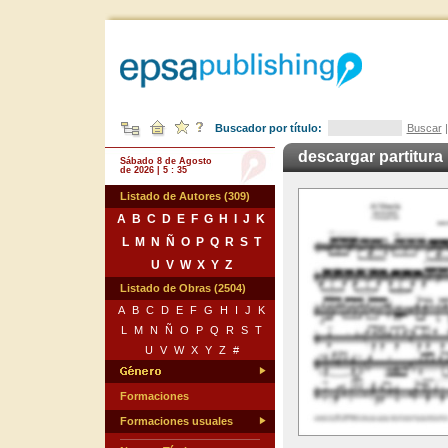
Buscador por título:
Buscar
descargar partitura
Sábado 8 de Agosto
de 2026 | 5 : 35
Listado de Autores (309)
A
B
C
D
E
F
G
H
I
J
K
L
M
N
Ñ
O
P
Q
R
S
T
U
V
W
X
Y
Z
Listado de Obras (2504)
A
B
C
D
E
F
G
H
I
J
K
L
M
N
Ñ
O
P
Q
R
S
T
U
V
W
X
Y
Z
#
Formaciones
Formaciones usuales