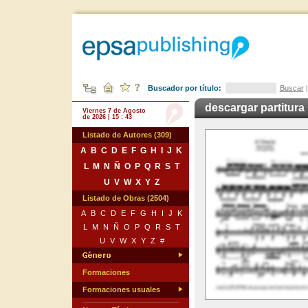
Buscador por título:
Buscar
descargar partitura
Viernes 7 de Agosto
de 2026 | 15 : 43
Listado de Autores (309)
A
B
C
D
E
F
G
H
I
J
K
L
M
N
Ñ
O
P
Q
R
S
T
U
V
W
X
Y
Z
Listado de Obras (2504)
A
B
C
D
E
F
G
H
I
J
K
L
M
N
Ñ
O
P
Q
R
S
T
U
V
W
X
Y
Z
#
Formaciones
Formaciones usuales