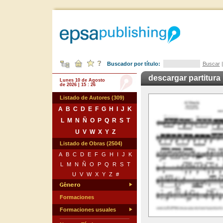
Buscador por título:
Buscar
descargar partitura
Lunes 10 de Agosto
de 2026 | 15 : 26
Listado de Autores (309)
A
B
C
D
E
F
G
H
I
J
K
L
M
N
Ñ
O
P
Q
R
S
T
U
V
W
X
Y
Z
Listado de Obras (2504)
A
B
C
D
E
F
G
H
I
J
K
L
M
N
Ñ
O
P
Q
R
S
T
U
V
W
X
Y
Z
#
Formaciones
Formaciones usuales