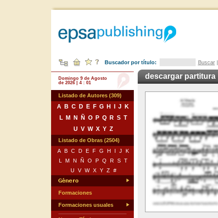
Buscador por título:
Buscar
descargar partitura
Domingo 9 de Agosto
de 2026 | 4 : 01
Listado de Autores (309)
A
B
C
D
E
F
G
H
I
J
K
L
M
N
Ñ
O
P
Q
R
S
T
U
V
W
X
Y
Z
Listado de Obras (2504)
A
B
C
D
E
F
G
H
I
J
K
L
M
N
Ñ
O
P
Q
R
S
T
U
V
W
X
Y
Z
#
Formaciones
Formaciones usuales