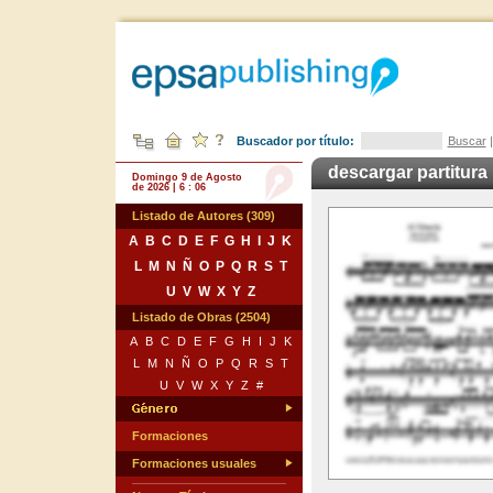
Buscador por título:
Buscar
descargar partitura
Domingo 9 de Agosto
de 2026 | 6 : 06
Listado de Autores (309)
A
B
C
D
E
F
G
H
I
J
K
L
M
N
Ñ
O
P
Q
R
S
T
U
V
W
X
Y
Z
Listado de Obras (2504)
A
B
C
D
E
F
G
H
I
J
K
L
M
N
Ñ
O
P
Q
R
S
T
U
V
W
X
Y
Z
#
Formaciones
Formaciones usuales