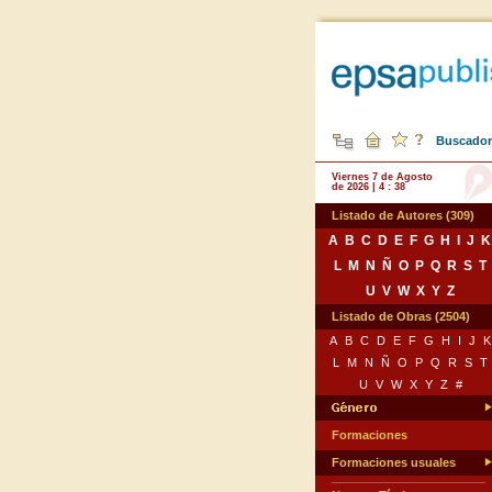
Buscador 
Viernes 7 de Agosto
de 2026 | 4 : 38
Listado de Autores (309)
A
B
C
D
E
F
G
H
I
J
K
L
M
N
Ñ
O
P
Q
R
S
T
U
V
W
X
Y
Z
Listado de Obras (2504)
A
B
C
D
E
F
G
H
I
J
K
L
M
N
Ñ
O
P
Q
R
S
T
U
V
W
X
Y
Z
#
Formaciones
Formaciones usuales