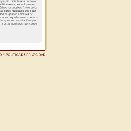
 ejemplo. Solicitamos por favor
 públicamente, se incluyan en
éditos respectivos (título de la
e las obras musicales que sean
edad de gestión colectiva de
ilidades, agradeceremos se nos
ión -y en su caso fijación- que
a estas partituras, por correo
 Y POLITICA DE PRIVACIDAD