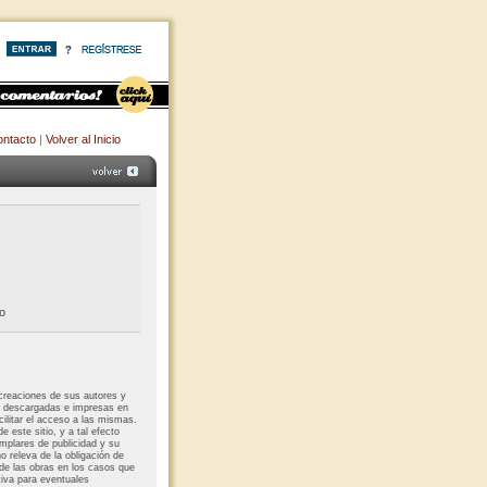
ntacto
|
Volver al Inicio
o
 creaciones de sus autores y
r descargadas e impresas en
acilitar el acceso a las mismas.
e este sitio, y a tal efecto
emplares de publicidad y su
no releva de la obligación de
 de las obras en los casos que
tiva para eventuales