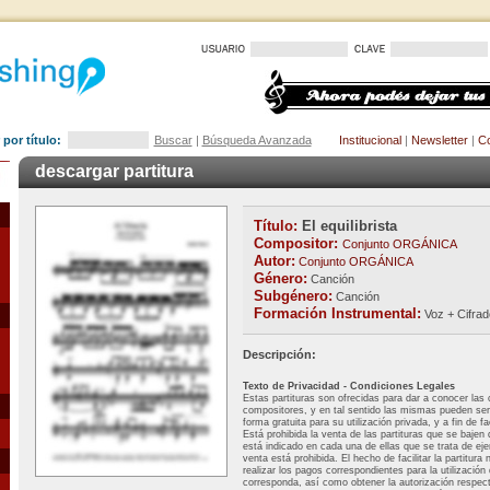
por título:
Buscar
|
Búsqueda Avanzada
Institucional
|
Newsletter
|
Co
descargar partitura
Título:
El equilibrista
Compositor:
Conjunto ORGÁNICA
Autor:
Conjunto ORGÁNICA
Género:
Canción
Subgénero:
Canción
Formación Instrumental:
Voz + Cifrad
Descripción:
Texto de Privacidad - Condiciones Legales
Estas partituras son ofrecidas para dar a conocer las
compositores, y en tal sentido las mismas pueden se
forma gratuita para su utilización privada, y a fin de f
Está prohibida la venta de las partituras que se bajen d
está indicado en cada una de ellas que se trata de ej
venta está prohibida. El hecho de facilitar la partitura 
realizar los pagos correspondientes para la utilización
corresponda, así como obtener la autorización respec