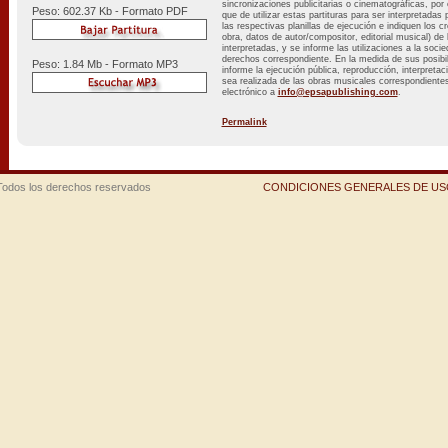
sincronizaciones publicitarias o cinematográficas, por
Peso: 602.37 Kb - Formato PDF
que de utilizar estas partituras para ser interpretadas
las respectivas planillas de ejecución e indiquen los cr
obra, datos de autor/compositor, editorial musical) d
interpretadas, y se informe las utilizaciones a la soci
derechos correspondiente. En la medida de sus posib
Peso: 1.84 Mb - Formato MP3
informe la ejecución pública, reproducción, interpretac
sea realizada de las obras musicales correspondientes 
electrónico a
info@epsapublishing.com
.
Permalink
Todos los derechos reservados
CONDICIONES GENERALES DE USO