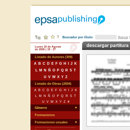
Buscador por título:
Buscar
descargar partitura
Lunes 10 de Agosto
de 2026 | 19 : 27
Listado de Autores (309)
A
B
C
D
E
F
G
H
I
J
K
L
M
N
Ñ
O
P
Q
R
S
T
U
V
W
X
Y
Z
Listado de Obras (2504)
A
B
C
D
E
F
G
H
I
J
K
L
M
N
Ñ
O
P
Q
R
S
T
U
V
W
X
Y
Z
#
Formaciones
Formaciones usuales