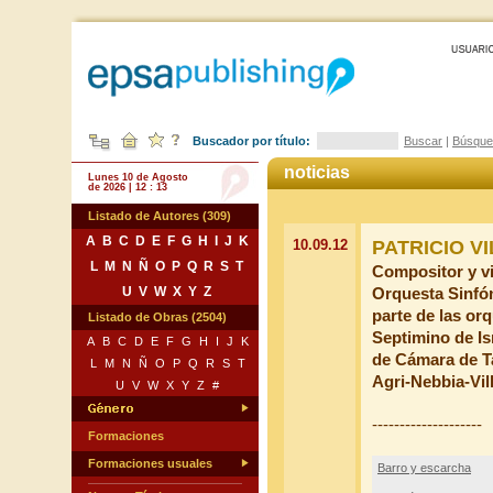
Buscador por título:
Buscar
|
Búsque
noticias
Lunes 10 de Agosto
de 2026 | 12 : 13
Listado de Autores (309)
A
B
C
D
E
F
G
H
I
J
K
10.09.12
PATRICIO V
L
M
N
Ñ
O
P
Q
R
S
T
Compositor y vi
U
V
W
X
Y
Z
Orquesta Sinfó
parte de las or
Listado de Obras (2504)
Septimino de Is
A
B
C
D
E
F
G
H
I
J
K
de Cámara de 
L
M
N
Ñ
O
P
Q
R
S
T
Agri-Nebbia-Vil
U
V
W
X
Y
Z
#
--------------------
Formaciones
Formaciones usuales
Barro y escarcha