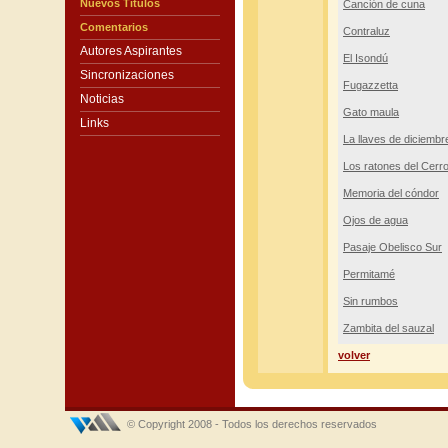
Nuevos Títulos
Canción de cuna
Comentarios
Contraluz
Autores Aspirantes
El Isondú
Sincronizaciones
Fugazzetta
Noticias
Gato maula
Links
La llaves de diciembr
Los ratones del Cerro
Memoria del cóndor
Ojos de agua
Pasaje Obelisco Sur
Permitamé
Sin rumbos
Zambita del sauzal
volver
© Copyright 2008 - Todos los derechos reservados