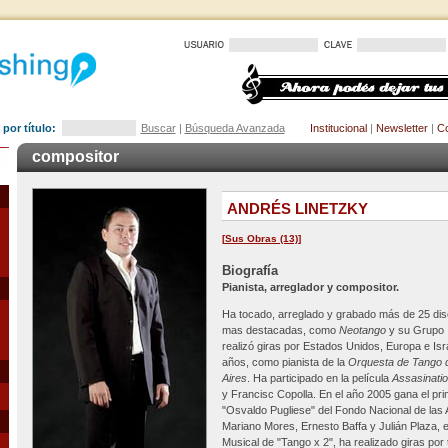
por título:
Buscar
|
Búsqueda Avanzada
Institucional
|
Newsletter
|
Co
compositor
ANDRÉS LINETZKY
[
Sus Obras (13)
]
Biografía
Pianista, arreglador y compositor.
Ha tocado, arreglado y grabado más de 25 dis
mas destacadas, como
Neotango
y su Grupo
realizó giras por Estados Unidos, Europa e Isr
años, como pianista de la
Orquesta de Tango 
Aires
. Ha participado en la película
Assasinati
y Francisc Copolla. En el año 2005 gana el pr
"Osvaldo Pugliese" del Fondo Nacional de las
Mariano Mores, Ernesto Baffa y Julián Plaza, 
Musical de "Tango x 2", ha realizado giras por