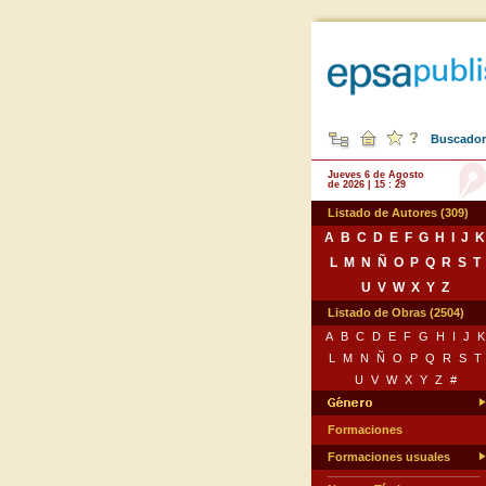
Buscador 
Jueves 6 de Agosto
de 2026 | 15 : 29
Listado de Autores (309)
A
B
C
D
E
F
G
H
I
J
K
L
M
N
Ñ
O
P
Q
R
S
T
U
V
W
X
Y
Z
Listado de Obras (2504)
A
B
C
D
E
F
G
H
I
J
K
L
M
N
Ñ
O
P
Q
R
S
T
U
V
W
X
Y
Z
#
Formaciones
Formaciones usuales