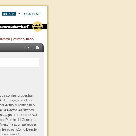
ntacto
|
Volver al Inicio
cos con las orquestas
Vale Tango,
con el que
ael. Actuó durante cinco
de la Ciudad de Buenos
on Tango
de Robert Duval
imer Premio del Concurso
 Artes. Ha acompañado a
entre otros. Como Director
 todo el mundo