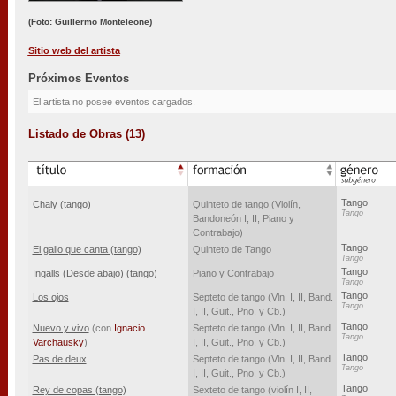
(Foto: Guillermo Monteleone)
Sitio web del artista
Próximos Eventos
El artista no posee eventos cargados.
Listado de Obras (13)
Tango
Chaly (tango)
Quinteto de tango (Violín,
Tango
Bandoneón I, II, Piano y
Contrabajo)
Tango
El gallo que canta (tango)
Quinteto de Tango
Tango
Tango
Ingalls (Desde abajo) (tango)
Piano y Contrabajo
Tango
Tango
Los ojos
Septeto de tango (Vln. I, II, Band.
Tango
I, II, Guit., Pno. y Cb.)
Tango
Nuevo y vivo
(con
Ignacio
Septeto de tango (Vln. I, II, Band.
Tango
Varchausky
)
I, II, Guit., Pno. y Cb.)
Tango
Pas de deux
Septeto de tango (Vln. I, II, Band.
Tango
I, II, Guit., Pno. y Cb.)
Tango
Rey de copas (tango)
Sexteto de tango (violín I, II,