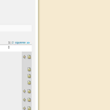
1
|
2
siguiente