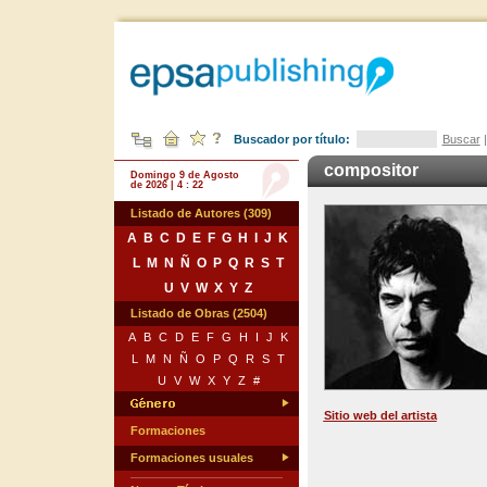
Buscador por título:
Buscar
compositor
Domingo 9 de Agosto
de 2026 | 4 : 22
Listado de Autores (309)
A
B
C
D
E
F
G
H
I
J
K
L
M
N
Ñ
O
P
Q
R
S
T
U
V
W
X
Y
Z
Listado de Obras (2504)
A
B
C
D
E
F
G
H
I
J
K
L
M
N
Ñ
O
P
Q
R
S
T
U
V
W
X
Y
Z
#
Sitio web del artista
Formaciones
Formaciones usuales