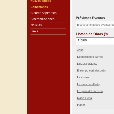
Nuevos Títulos
Comentarios
Autores Aspirantes
Próximos Eventos
Sincronizaciones
El artista no posee eventos c
Noticias
Links
Listado de Obras (9)
Agua
Desbordando barrios
Dulzura distante
El tiempo está después
La azotea
La casa de al lado
La garra del corazón
María Elena
Placer