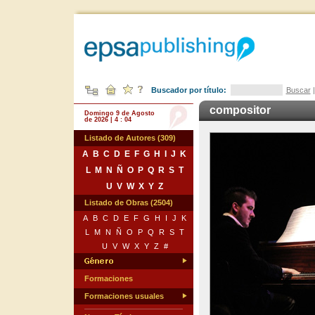
Buscador por título:
Buscar
compositor
Domingo 9 de Agosto
de 2026 | 4 : 04
Listado de Autores (309)
A
B
C
D
E
F
G
H
I
J
K
L
M
N
Ñ
O
P
Q
R
S
T
U
V
W
X
Y
Z
Listado de Obras (2504)
A
B
C
D
E
F
G
H
I
J
K
L
M
N
Ñ
O
P
Q
R
S
T
U
V
W
X
Y
Z
#
Formaciones
Formaciones usuales