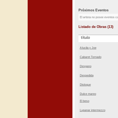
Próximos Eventos
El artista no posee eventos c
Listado de Obras (13)
A lucila y Joe
Cabaret Tornado
Desgano
Despedida
Disloque
Dulce mareo
El beso
Lupanar intermezzo