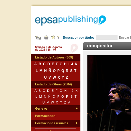
Buscador por título:
Buscar
compositor
Sábado 8 de Agosto
de 2026 | 18 : 07
Listado de Autores (309)
A
B
C
D
E
F
G
H
I
J
K
L
M
N
Ñ
O
P
Q
R
S
T
U
V
W
X
Y
Z
Listado de Obras (2504)
A
B
C
D
E
F
G
H
I
J
K
L
M
N
Ñ
O
P
Q
R
S
T
U
V
W
X
Y
Z
#
Formaciones
Formaciones usuales