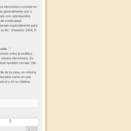
ca electrónica consiste en
an generalmente uno o
ops son reproducidos
de continuidad.
parado especialmente para
 su fin." (Hawkins 2004, P.
ilar..."
xiste entre la estética
a música electrónica. Es
odo también circular. (de
ofá de tu casa, es música
relazados como en una
ical y en su relativa