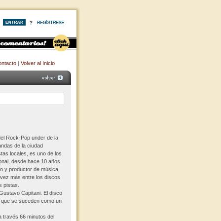
ntacto
|
Volver al Inicio
el Rock-Pop under de la
andas de la ciudad
as locales, es uno de los
ional, desde hace 10 años
o y productor de música.
 vez más entre los discos
 pistas.
ustavo Capitani. El disco
al que se suceden como un
a través 66 minutos del