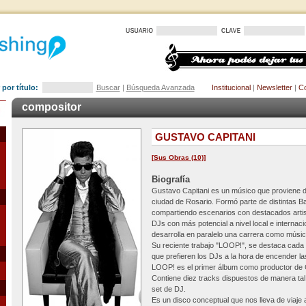
por título:
Buscar
|
Búsqueda Avanzada
Institucional
|
Newsletter
|
Co
compositor
GUSTAVO CAPITANI
[
Sus Obras (10)
]
Biografía
Gustavo Capitani es un músico que proviene d
ciudad de Rosario. Formó parte de distintas B
compartiendo escenarios con destacados artist
DJs con más potencial a nivel local e internac
desarrolla en paralelo una carrera como músic
Su reciente trabajo "LOOP!", se destaca cada
que prefieren los DJs a la hora de encender las
LOOP! es el primer álbum como productor de G
Contiene diez tracks dispuestos de manera t
set de DJ.
Es un disco conceptual que nos lleva de viaje 