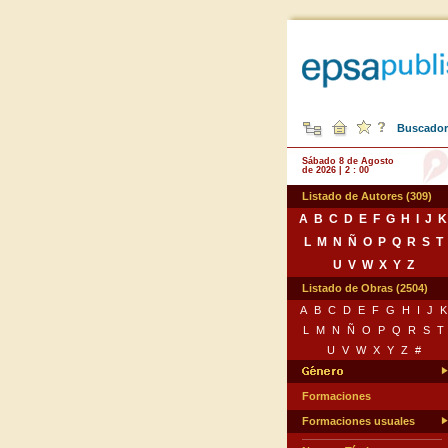
Buscador 
Sábado 8 de Agosto
de 2026 | 2 : 00
Listado de Autores (309)
A
B
C
D
E
F
G
H
I
J
K
L
M
N
Ñ
O
P
Q
R
S
T
U
V
W
X
Y
Z
Listado de Obras (2504)
A
B
C
D
E
F
G
H
I
J
K
L
M
N
Ñ
O
P
Q
R
S
T
U
V
W
X
Y
Z
#
Formaciones
Formaciones usuales