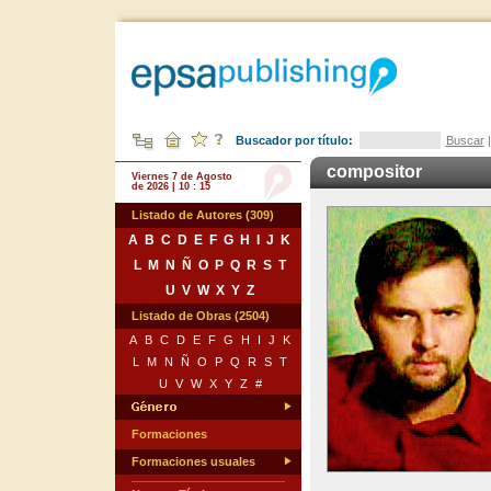
Buscador por título:
Buscar
compositor
Viernes 7 de Agosto
de 2026 | 10 : 15
Listado de Autores (309)
A
B
C
D
E
F
G
H
I
J
K
L
M
N
Ñ
O
P
Q
R
S
T
U
V
W
X
Y
Z
Listado de Obras (2504)
A
B
C
D
E
F
G
H
I
J
K
L
M
N
Ñ
O
P
Q
R
S
T
U
V
W
X
Y
Z
#
Formaciones
Formaciones usuales