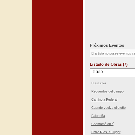
Próximos Eventos
El artista no posee eventos c
Listado de Obras (7)
El sin cola
Recuerdos del campo
Camino a Federal
Cuando vuelva el otoño
Faluseña
Chamamé en tí
Entre Ríos, su lugar