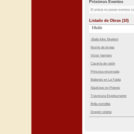
Próximos Eventos
El artista no posee eventos c
Listado de Obras (10)
¡Baila Kike Skeleto!
Noche de brujas
Víctor Vampiro
Cacería de ratón
Princesa encerrada
Bailando en La Falda
Náufrago en Polonio
Travesura Espeluznante
Brilla estrellita
Dragón violeta