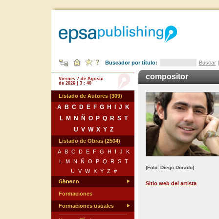
Buscador por título:
Buscar
compositor
Viernes 7 de Agosto
de 2026 | 3 : 40
Listado de Autores (309)
A
B
C
D
E
F
G
H
I
J
K
L
M
N
Ñ
O
P
Q
R
S
T
U
V
W
X
Y
Z
Listado de Obras (2504)
A
B
C
D
E
F
G
H
I
J
K
L
M
N
Ñ
O
P
Q
R
S
T
(Foto: Diego Dorado)
U
V
W
X
Y
Z
#
Sitio web del artista
Formaciones
Formaciones usuales