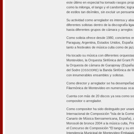
este último en especial ha tomado rasgos propi
como la milonga, el tango y el candombe; logra
de estilos tan disímiles, sin excluir un pensami
Su actividad como arreglador es intensa y aba
diferentes solistas dentro de la discografía lig
hasta diferentes grupos de cámara y arreglos 
Como solista ofrece desde 1980, conciertos en
Paraguay, Argentina, Estados Unidos, España e
tanto a festivales de música culta como de jaz
Ha tocado su música con diferentes orquestas
Montevideo, la Orquesta Sinfónica del Grant P
la Orquesta de cámara de Garajonay (España),
del Sodre (
) la Banda Sinfónica de 
OSSODRE
con innumerables ensambles y solistas.
Como director y arreglador se ha desempeñado
Filarmónica de Montevideo en numerosas oca
Cuenta con más de 20 discos ya sea como sol
compositor o arreglador.
Como compositor ha sido distinguido por unan
Internacional de Composición "Isla de la Gome
Canario de Música Iberoamericana, España), a
Morosoli de bronce 2004 a la música culta, P
el Concurso de Composición "El tango y su en
Intendencia Municipal de Montevideo-Embajada