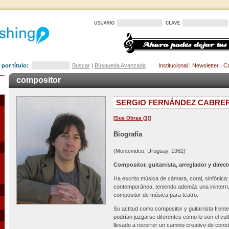
por título:
Buscar
|
Búsqueda Avanzada
Institucional
|
Newsletter
|
Co
compositor
SERGIO FERNÁNDEZ CABRE
[
Sus Obras (3)
]
Biografía
(Montevideo, Uruguay, 1962)
Compositor, guitarrista, arreglador y direct
Ha escrito música de cámara, coral, sinfónica
contemporánea, teniendo además una ininterr
compositor de música para teatro.
Su actitud como compositor y guitarrista frent
podrían juzgarse diferentes como lo son el culto
llevado a recorrer un camino creativo de const