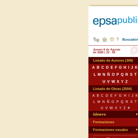
Buscador 
Jueves 6 de Agosto
de 2026 | 23 : 04
Listado de Autores (309)
A
B
C
D
E
F
G
H
I
J
K
L
M
N
Ñ
O
P
Q
R
S
T
U
V
W
X
Y
Z
Listado de Obras (2504)
A
B
C
D
E
F
G
H
I
J
K
L
M
N
Ñ
O
P
Q
R
S
T
U
V
W
X
Y
Z
#
Formaciones
Formaciones usuales