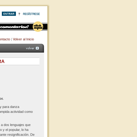
ntacto
|
Volver al Inicio
RA
or.
 y para danza
umpida actividad como
e a dos lenguajes que
 y el popular, lo ha
ante resignificación. De