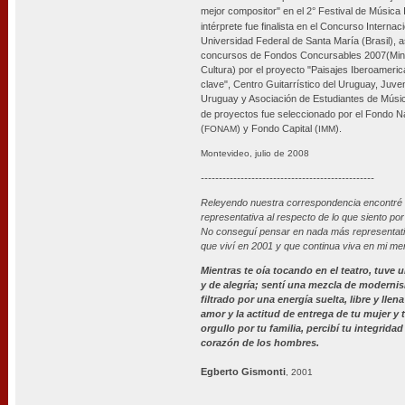
mejor compositor" en el 2° Festival de Música 
intérprete fue finalista en el Concurso Internac
Universidad Federal de Santa María (Brasil), 
concursos de Fondos Concursables 2007(Mini
Cultura) por el proyecto "Paisajes Iberoameric
clave", Centro Guitarrístico del Uruguay, Juv
Uruguay y Asociación de Estudiantes de Músic
de proyectos fue seleccionado por el Fondo N
(
) y Fondo Capital (
).
FONAM
IMM
Montevideo, julio de 2008
------------------------------------------------
Releyendo nuestra correspondencia encontré
representativa al respecto de lo que siento por 
No conseguí pensar en nada más representati
que viví en 2001 y que continua viva en mi me
Mientras te oía tocando en el teatro, tuve 
y de alegría; sentí una mezcla de modern
filtrado por una energía suelta, libre y llen
amor y la actitud de entrega de tu mujer y tu
orgullo por tu familia, percibí tu integrida
corazón de los hombres.
Egberto Gismonti
, 2001