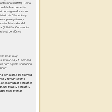
Instrumental (
). Como
IMM
ional de Interpretación
así como ganador en los
sterio de Educación y
anos para guitarra y
entudes Musicales del
a (
). Como autor
AEMUS
acional de Música
 una frase muy
ti, tu música y tu persona.
vo para aquella sensación
moria:
una sensación de libertad
ismo y romanticismo
a de esperanza; percibí el
 hija para ti, percibí tu
d que hace bien al