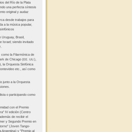
os del Río de la Plata
ndo una perfecta síntesis
ento original y audaz
rca desde trabajos para
ada a la música popular,
sinfónicos
 Uruguay, Brasil,
 Israel; siendo invitado
z.
 como la Filarmónica de
ark de Chicago (
),
EE. UU.
 la Orquesta Sinfónica
Montevideo etc., así como
 junto a la Orquesta
siones.
ista o participando como
imidad con el Premio
ra" IV edición (Centro
demás de recibir el
rimer y Segundo Premio en
torno" (Joven Tango-
 Argentina) y "Premio al