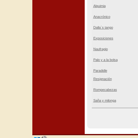
Alquimia
Anacrónico
Dalla´s tango
Exposiciones
Naufragio
Palo y a la bolsa
Paradidle
Resignación
Rompecabezas
Saña y milonga