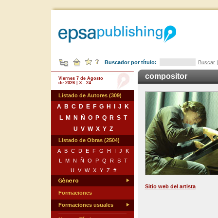
Buscador por título:
Buscar
compositor
Viernes 7 de Agosto
de 2026 | 3 : 24
Listado de Autores (309)
A
B
C
D
E
F
G
H
I
J
K
L
M
N
Ñ
O
P
Q
R
S
T
U
V
W
X
Y
Z
Listado de Obras (2504)
A
B
C
D
E
F
G
H
I
J
K
L
M
N
Ñ
O
P
Q
R
S
T
U
V
W
X
Y
Z
#
Sitio web del artista
Formaciones
Formaciones usuales