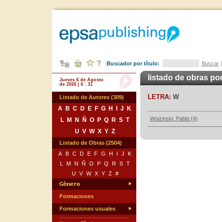
Buscador por título:
Buscar
listado de obras po
Jueves 6 de Agosto
de 2026 | 6 : 31
LETRA:
W
Listado de Autores (309)
A
B
C
D
E
F
G
H
I
J
K
Woizinski, Pablo (4)
L
M
N
Ñ
O
P
Q
R
S
T
U
V
W
X
Y
Z
Listado de Obras (2504)
A
B
C
D
E
F
G
H
I
J
K
L
M
N
Ñ
O
P
Q
R
S
T
U
V
W
X
Y
Z
#
Formaciones
Formaciones usuales